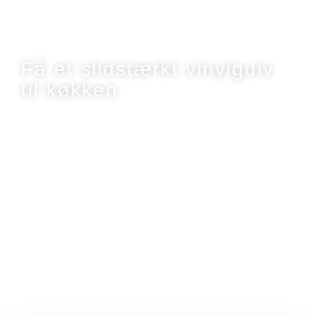
Få et slidstærkt vinylgulv
til køkken
Overvejer du at lægge nyt gulv i køkkenet?
Vinylgulv til køkken er blevet et populært valg
blandt mange, både i børnefamilier og travle
husstande, fordi det er robust, komfortabelt og
giver dig mulighed for at sætte et personligt
præg på dit hjem. Her kan du læse, hvorfor
vinylgulv til køkken er en løsning, mange vælger
igen – og hvordan vi hos JM Gulv & Rengøring
ApS håndterer processen, så du får mest for
pengene.