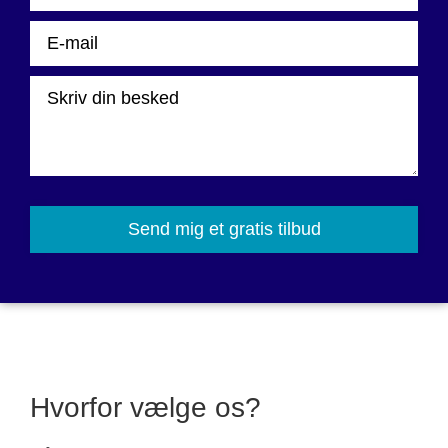
Please
leave
this
field
empty.
Hvorfor vælge os?