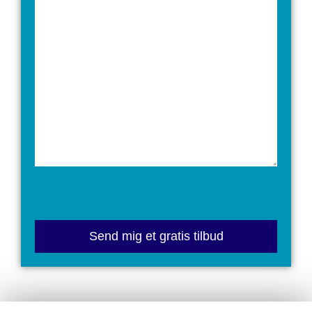
Please
leave
this
field
empty.