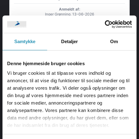
Anmeldt af:
Inger Grønning, 13-06-2026
Samlet karakter på Anmeld Håndværker: 5.0
Samtykke
Detaljer
Om
Denne hjemmeside bruger cookies
Vi bruger cookies til at tilpasse vores indhold og
Afslebet gulv i entre
annoncer, til at vise dig funktioner til sociale medier og til
Alle aftaler blev overholdt og jeg er meget tilfreds.
at analysere vores trafik. Vi deler også oplysninger om
Resultatet blev godt.
din brug af vores hjemmeside med vores partnere inden
Anmeldt af:
for sociale medier, annonceringspartnere og
Jesper Nielsen, 04-06-2026
analysepartnere. Vores partnere kan kombinere disse
Samlet karakter på Anmeld Håndværker: 5.0
data med andre oplysninger, du har givet dem, eller som
de har indsamlet fra din brug af deres tjenester.