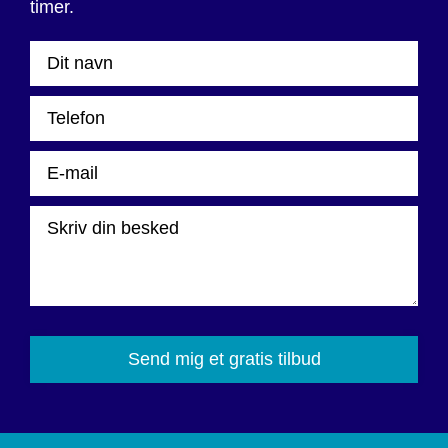
timer.
Please
leave
this
field
empty.