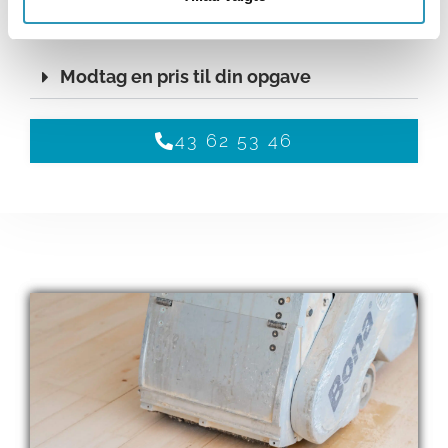
give dig en mere præcis pris.
Modtag en pris til din opgave
43 62 53 46