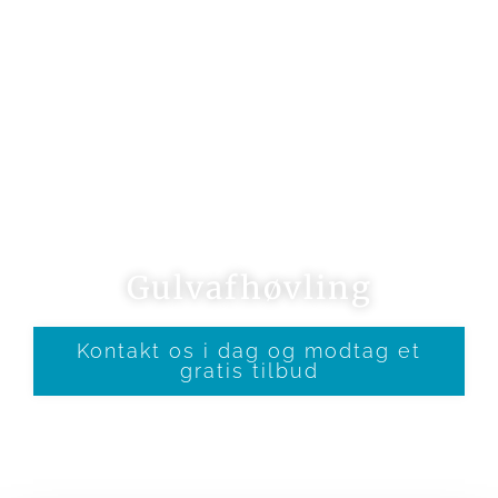
Gulvafhøvling
Kontakt os i dag og modtag et
gratis tilbud