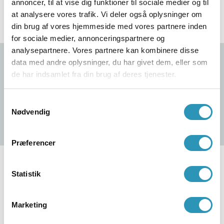
herunder rengøring af kontorer, butikker, showrooms
annoncer, til at vise dig funktioner til sociale medier og til
Hent tilbud
43 62 53 46
og meget andet. Vi tilpasser vores rengøringsydelser,
at analysere vores trafik. Vi deler også oplysninger om
så de passer til vores kunders behov og tidsplaner.
din brug af vores hjemmeside med vores partnere inden
for sociale medier, annonceringspartnere og
På denne måde sikrer vi, at I altid får den bedst mulige
analysepartnere. Vores partnere kan kombinere disse
service.
data med andre oplysninger, du har givet dem, eller som
Se vores udførte opgaver og
de har indsamlet fra din brug af deres tjenester.
Vi er meget fleksible i vores rengøringsløsninger. Om
projekter
du har brug for daglig eller ugentlig rengøring,
forpligter vi os altid 100% til at opfylde dine behov og
Samtykkevalg
Hent tilbud
43 62 53 46
Nødvendig
efterlader alle overflader pletfri.
Præferencer
Statistik
Marketing