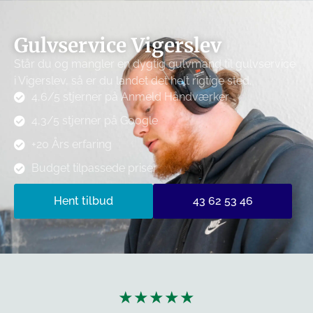
Gulvservice Vigerslev
Står du og mangler en dygtig gulvmand til gulvservice
i Vigerslev, så er du landet det helt rigtige sted.
4,6/5 stjerner på Anmeld Håndværker
4,3/5 stjerner på Google
+20 Års erfaring
Budget tilpassede priser
Hent tilbud
43 62 53 46
★★★★★