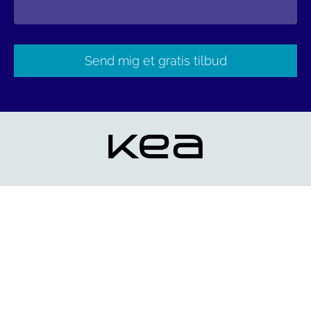
Please
leave
this
field
empty.