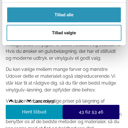
Tillad alle
Lægning af vinylgulv i Vigerslev
Tillad valgte
Ved at vælge
vinylgulv
får du et gulv, som er let at
vedligeholde. Vinylgulv er både holdbart og slidstærkt.
Hvis du ønsker en gulvbelægning, der har et stilfuldt
og moderne udtryk, er vinylgulv et godt valg.
Du kan vælge mellem mange farver og mønstre.
Udover dette er materialet også støjreducerende. Vi
står klar til at rådgive dig, så du får den bedst mulige
vinylgulv-løsning, der opfylder dine behov.
Vi har konkurrencedygtige priser på lægning af
Luk
Læs mere
vinylgulv i Vigerslev. Hos JM Gulv & Rengøring er vi
Hent tilbud
43 62 53 46
specialister i at sikre, at arbejdet bliver udført korrekt. Vi
benytter os af de bedste metoder og materialer, så du