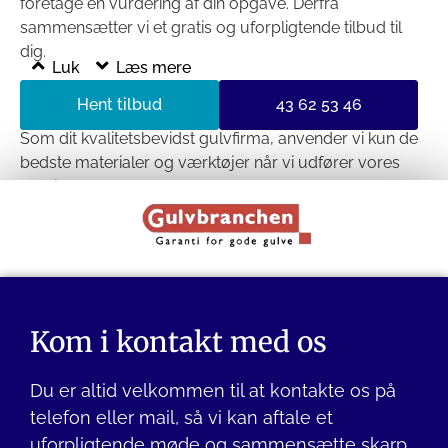
foretage en vurdering af din opgave. Derfra
sammensætter vi et gratis og uforpligtende tilbud til
dig.
Luk
Læs mere
Med over 20 års erfaring inden for gulvservice, ved vi
Hent tilbud
43 62 53 46
hvad der skal til for at levere et professionelt arbejde.
Som dit kvalitetsbevidst gulvfirma, anvender vi kun de
bedste materialer og værktøjer når vi udfører vores
arbejde.
Kontakt os i dag for at få mere information om vores
priser og for at få et uforpligtende tilbud. Vi står altid
klar til at hjælpe dig med at opnå de bedste resultater.
Kom i kontakt med os
Du er altid velkommen til at kontakte os på
telefon eller mail, så vi kan aftale et
uforpligtende møde og sammensætte skarp