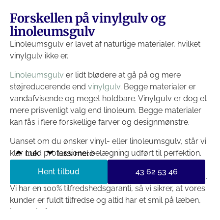
Forskellen på vinylgulv og
linoleumsgulv
Linoleumsgulv er lavet af naturlige materialer, hvilket
vinylgulv ikke er.
Linoleumsgulv
er lidt blødere at gå på og mere
støjreducerende end
vinylgulv
. Begge materialer er
vandafvisende og meget holdbare. Vinylgulv er dog et
mere prisvenligt valg end linoleum. Begge materialer
kan fås i flere forskellige farver og designmønstre.
Uanset om du ønsker vinyl- eller linoleumsgulv, står vi
klar med professionel belægning udført til perfektion.
Luk
Læs mere
Hvis du er i tvivl om, hvad du skal vælge, står vi klar til
Hent tilbud
43 62 53 46
at rådgive dig, så vi kan finde den bedste løsning til dig.
Vi har en 100% tilfredshedsgaranti, så vi sikrer, at vores
kunder er fuldt tilfredse og altid har et smil på læben,
inden vi går derfra.