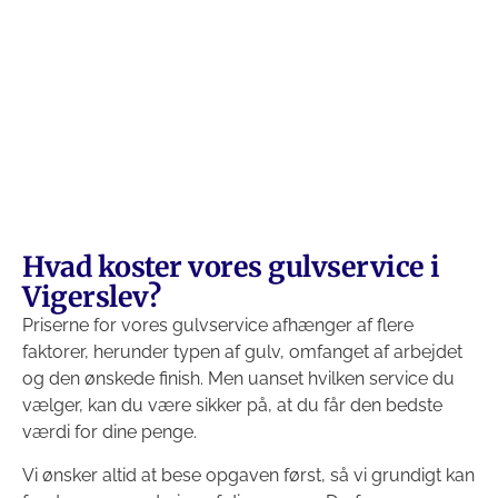
Kontakt os i dag omkring gulvservice i Vigerslev og få
en professionel og effektiv samarbejdspartner, der har
kunden i fokus.
Hvad koster vores gulvservice i
Vigerslev?
Priserne for vores gulvservice afhænger af flere
faktorer, herunder typen af gulv, omfanget af arbejdet
og den ønskede finish. Men uanset hvilken service du
vælger, kan du være sikker på, at du får den bedste
værdi for dine penge.
Vi ønsker altid at bese opgaven først, så vi grundigt kan