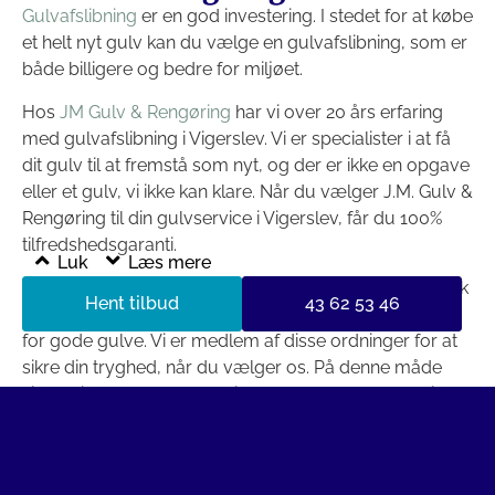
Gulvafslibning
er en god investering. I stedet for at købe
et helt nyt gulv kan du vælge en gulvafslibning, som er
både billigere og bedre for miljøet.
Hos
JM Gulv & Rengøring
har vi over 20 års erfaring
med gulvafslibning i Vigerslev. Vi er specialister i at få
dit gulv til at fremstå som nyt, og der er ikke en opgave
eller et gulv, vi ikke kan klare. Når du vælger J.M. Gulv &
Rengøring til din gulvservice i Vigerslev, får du 100%
tilfredshedsgaranti.
Luk
Læs mere
Vi er medlem af flere garantiordninger, herunder Dansk
Hent tilbud
43 62 53 46
Industri, Byggaranti og Gulvbranchens Garantiordning
for gode gulve. Vi er medlem af disse ordninger for at
sikre din tryghed, når du vælger os. På denne måde
sikrer vi, at alle kunder er tilfredse med vores færdige
arbejde. Når vi er færdige med din gulvafslibning, skal
gulvet efterbehandles med enten sæbe, lud, olie eller
lak.