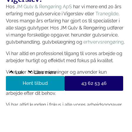
Hos
JM Gulv & Rengøring ApS
har vi mere end 20 års
erfaring med gulvservice i Vigerslev eller
Tranegilde
.
Vores mange års erfaring har gjort os til specialister i
alle slags gulvtyper. Hos JM Gulv & Rengøring udfører
vi mange forskellige opgaver, herunder gulvservice,
gulvbehandling, gulvbelægning og
erhvervsrengøring
.
Vi har altid en professionel tilgang til vores arbejde og
arbejder hurtigt og effektivt med fokus på kvalitet.
Vi leverer holdbare løsninger og anvender kun
Luk
Læs mere
miljøvenlige produkter til vores arbejde. Vi er meget
Hent tilbud
43 62 53 46
fleksible i vores arbejdsmetoder og kan tilpasse vores
arbejde efter dit behov.
Vi har altid kunden i fokus i alle vores arbejdsopgaver.
Hos JM Gulv & Rengøring har vi en garantiordning, så
du altid er sikret professionelt udført arbejde af den
højeste kvalitet.