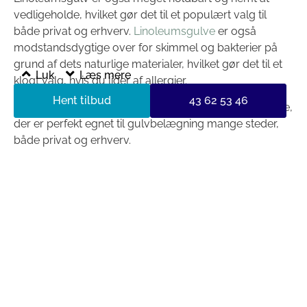
vedligeholde, hvilket gør det til et populært valg til
både privat og erhverv.
Linoleumsgulve
er også
modstandsdygtige over for skimmel og bakterier på
grund af dets naturlige materialer, hvilket gør det til et
Luk
Læs mere
klogt valg, hvis du lider af allergier.
Hent tilbud
43 62 53 46
Alt i alt er linoleum et bæredygtigt og alsidigt materiale,
der er perfekt egnet til gulvbelægning mange steder,
både privat og erhverv.