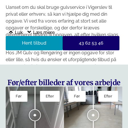
Uanset om du skal bruge gulvservice i Vigerslev til
privat eller erhverv, så kan vi hjælpe dig med din
opgave. Vi ved fra vores erfaring at stort set alle
opgaver er forskellige, og der derfor kræves
Luk
Læs mere
differentieret tilgang til opgaven, alt efter hvilken slags
kunde den skal udføres for.
Hent tilbud
43 62 53 46
Hos JM Gulv og Rengøring er ingen opgave for stor
eller lille, så hvis du ønsker et uforpligtende tilbud på
gulvservice i Vigerslev, er du velkommen til at kontakte
os.
Før/efter billeder af vores arbejde
Før
Efter
Før
Efter