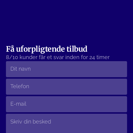
Behandlingen skal være med til at give gulvet et
beskyttende lag, så der ikke trænger snavs og fugt ind i
gulvet. Dette vil også gøre det lettere at rengøre og
give dig en flot og glat overflade.
Få uforpligtende tilbud
8/10 kunder får et svar inden for 24 timer