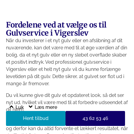
Fordelene ved at vælge os til
Gulvservice i Vigerslev
Når du investerer i et nyt gulv eller en afslibning af dit
nuværende, kan det være med til at øge værdien af din
bolig, da et nyt gulv eller en ny slebet overflade skaber
et positivt indtryk. Ved professionel gulvservice i
Vigerslev eller et helt nyt gulv vil du kunne forlænge
levetiden på dit gulv. Dette sikrer, at gulvet ser flot ud i
mange år fremover.
Du vil kunne give dit gulv et opdateret look, så det ser
nyt ud, hvilket vil være med til at forbedre udseendet af
Luk
Læs mere
dit hjem.
Hent tilbud
43 62 53 46
Vi har mange års erfaring med gulvservice i Vigerslev,
og derfor kan du altid forvente et lækkert resultatet, når