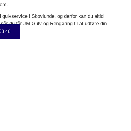
jem.
 gulvservice i Skovlunde, og derfor kan du altid
, når du får JM Gulv og Rengøring til at udføre din
53 46