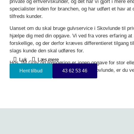
private og erhvervskunder, og det har vi gjort i mere end
specialister inden for branchen, og har udført et hav a
tilfreds kunder.
Uanset om du skal bruge gulvservice i Skovlunde til priv
hjælpe dig med din opgave. Vi ved fra vores erfaring at 
forskellige, og der derfor kræves differentieret tilgang ti
slags kunde den skal udføres for.
Luk
Læs mere
Hos JM Gulv og Rengøring er ingen opgave for stor eller 
uforpligtende tilbud på gulvservice i Skovlunde, er du v
Hent tilbud
43 62 53 46