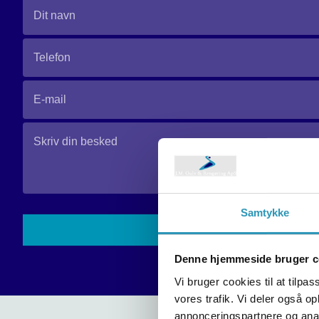
Please
Samtykke
leave
this
Denne hjemmeside bruger c
field
empty.
Vi bruger cookies til at tilpas
vores trafik. Vi deler også 
annonceringspartnere og anal