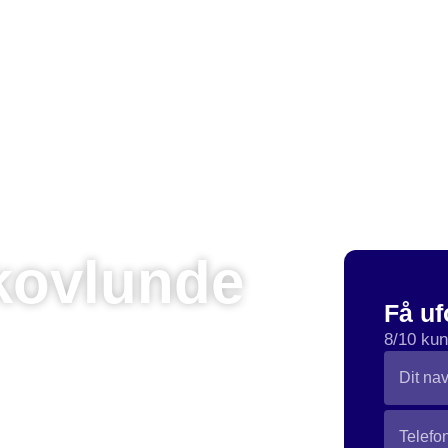
Gulvbelægning
Erhvervsrengøring
Rydning af dødsbo
kovlunde
Få uf
e i Skovlunde, så er du landet det helt
8/10 kun