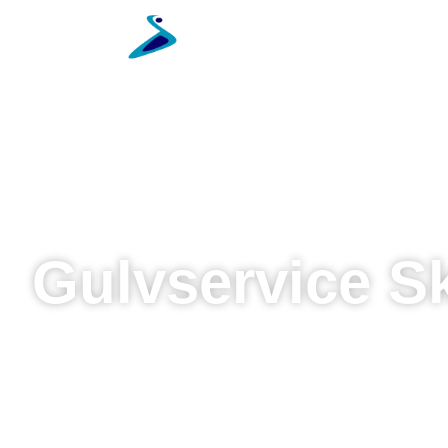
Forside
Gulvservice
Gulvservice S
Står du og mangler en dygtig gulvmand til gulvservic
rigtige sted.
4,6/5 stjerner på Anmeld Håndværker
4,3/5 stjerner på Google