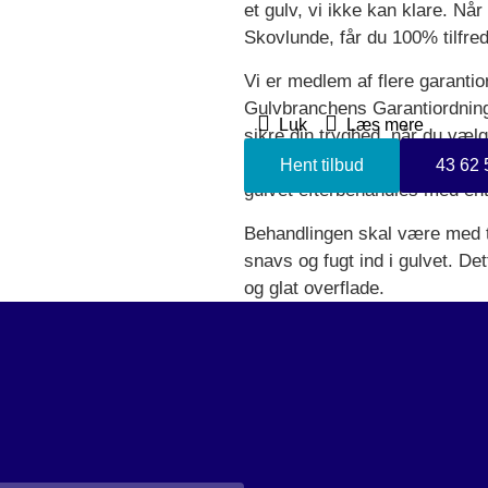
et gulv, vi ikke kan klare. Nå
Skovlunde, får du 100% tilfre
Vi er medlem af flere garanti
Gulvbranchens Garantiordning 
Luk
Læs mere
sikre din tryghed, når du vælg
tilfredse med vores færdige ar
Hent tilbud
43 62 
gulvet efterbehandles med ente
Behandlingen skal være med ti
snavs og fugt ind i gulvet. Det
og glat overflade.