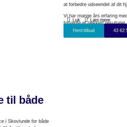
at forbedre udseendet af dit h
Vi har mange års erfaring med
Luk
Læs mere
forvente et lækkert resultatet
gulvservice i Skovlunde.
Hent tilbud
43 62 
 til både
ce i Skovlunde for både