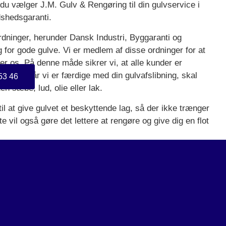
r du vælger J.M. Gulv & Rengøring til din gulvservice i
dshedsgaranti.
ordninger, herunder Dansk Industri, Byggaranti og
for gode gulve. Vi er medlem af disse ordninger for at
er os. På denne måde sikrer vi, at alle kunder er
bejde. Når vi er færdige med din gulvafslibning, skal
53 46
n sæbe, lud, olie eller lak.
l at give gulvet et beskyttende lag, så der ikke trænger
te vil også gøre det lettere at rengøre og give dig en flot