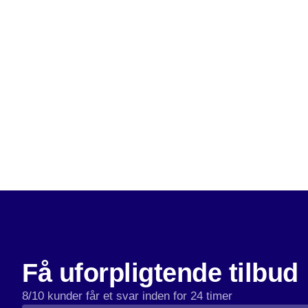
Få uforpligtende tilbud
8/10 kunder får et svar inden for 24 timer