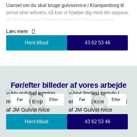
Uanset om du skal bruge gulvservice i Klampenborg til
privat eller erhverv, så kan vi hjælpe dig med din opgave.
Vi ved fra vores erfaring at stort set alle opgaver er
forskellige, og der derfor kræves differentieret tilgang til
Læs mere
opgaven, alt efter hvilken slags kunde den skal udføres
for.
Hent tilbud
43 62 53 46
Hos JM Gulv og Rengøring er ingen opgave for stor eller
lille, så hvis du ønsker et uforpligtende tilbud på
gulvservice i Klampenborg, er du velkommen til at
kontakte os.
Før/efter billeder af vores arbejde
Før
Efter
Før
Efter
Hent tilbud
43 62 53 46