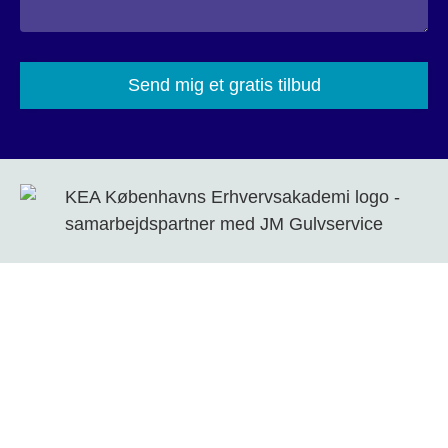
Please
leave
this
field
empty.