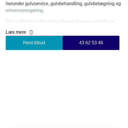
herunder gulvservice, gulvbehandling, gulvbelægning og
erhvervsrengøring
.
Vi har altid en professionel tilgang til vores arbejde og
arbejder hurtigt og effektivt med fokus på kvalitet.
Læs mere
Vi leverer holdbare løsninger og anvender kun
Hent tilbud
43 62 53 46
miljøvenlige produkter til vores arbejde. Vi er meget
fleksible i vores arbejdsmetoder og kan tilpasse vores
arbejde efter dit behov.
Vi har altid kunden i fokus i alle vores arbejdsopgaver.
Hos JM Gulv & Rengøring har vi en garantiordning, så du
altid er sikret professionelt udført arbejde af den højeste
kvalitet.
Vi arbejder tæt med vores kunder og lægger stor vægt på
en åben dialog. Vi tilbyder konkurrencedygtige priser til
alle slags budgetter og kan rådgive dig om den bedste
mulige løsning, så du får mest værdi for pengene.