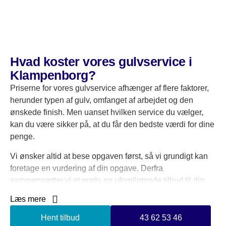
Hvad koster vores gulvservice i
Klampenborg?
Priserne for vores gulvservice afhænger af flere faktorer,
herunder typen af gulv, omfanget af arbejdet og den
ønskede finish. Men uanset hvilken service du vælger,
kan du være sikker på, at du får den bedste værdi for dine
penge.
Vi ønsker altid at bese opgaven først, så vi grundigt kan
foretage en vurdering af din opgave. Derfra
sammensætter vi et gratis og uforpligtende tilbud til dig.
Læs mere
Med over 20 års erfaring inden for gulvservice, ved vi
hvad der skal til for at levere et professionelt arbejde.
Hent tilbud
43 62 53 46
Som dit kvalitetsbevidst gulvfirma, anvender vi kun de