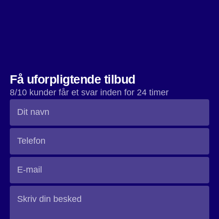
beskyttende lag, så der ikke trænger snavs og fugt ind i
gulvet. Dette vil også gøre det lettere at rengøre og give
dig en flot og glat overflade.
Få uforpligtende tilbud
8/10 kunder får et svar inden for 24 timer