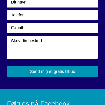
Please
leave
this
field
empty.
Følg os på Facebook