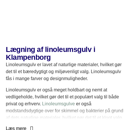
tilbyde, gør det til et populært valg. Uanset om det er til
køkkenet eller badeværelset, er vinylgulv en fornuftig
løsning, da det er vandafvisende og modstandsdygtigt
over for fugt og skader, hvilket er essentielt, når du skal
have lagt gulv i udsatte rum som bad og køkken.
Hvis du ønsker vinylgulv professionelt installeret hurtigt
og effektivt uden besvær, er JM Gulv & Rengøring det
Lægning af linoleumsgulv i
rette valg. Vi har den nødvendige erfaring til at sikre, at dit
Klampenborg
gulv lever op til dine forventninger.
Linoleumsgulv er lavet af naturlige materialer, hvilket gør
det til et bæredygtigt og miljøvenligt valg. Linoleumsgulv
fås i mange farver og designmuligheder.
Linoleumsgulv er også meget holdbart og nemt at
vedligeholde, hvilket gør det til et populært valg til både
privat og erhverv.
Linoleumsgulve
er også
modstandsdygtige over for skimmel og bakterier på grund
af dets naturlige materialer, hvilket gør det til et klogt valg,
hvis du lider af allergier.
Læs mere