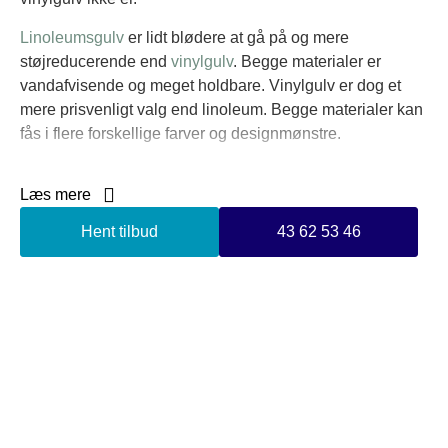
Linoleumsgulv
er lidt blødere at gå på og mere
støjreducerende end
vinylgulv
. Begge materialer er
vandafvisende og meget holdbare. Vinylgulv er dog et
mere prisvenligt valg end linoleum. Begge materialer kan
fås i flere forskellige farver og designmønstre.
Uanset om du ønsker vinyl- eller linoleumsgulv, står vi
Læs mere
klar med professionel belægning udført til perfektion. Hvis
du er i tvivl om, hvad du skal vælge, står vi klar til at
Hent tilbud
43 62 53 46
rådgive dig, så vi kan finde den bedste løsning til dig. Vi
har en 100% tilfredshedsgaranti, så vi sikrer, at vores
kunder er fuldt tilfredse og altid har et smil på læben,
inden vi går derfra.
Kontakt os i dag omkring gulvservice i Klampenborg og få
en professionel og effektiv samarbejdspartner, der har
kunden i fokus.