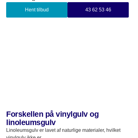
Alt i alt er linoleum et bæredygtigt og alsidigt materiale,
Hent tilbud
43 62 53 46
der er perfekt egnet til gulvbelægning mange steder, både
privat og erhverv.
Forskellen på vinylgulv og
linoleumsgulv
Linoleumsgulv er lavet af naturlige materialer, hvilket
vinylgulv ikke er.