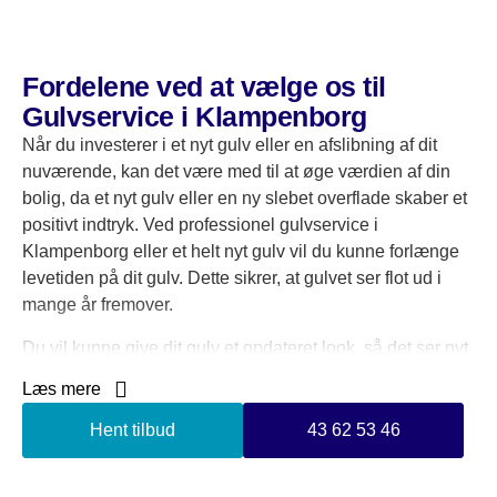
Fordelene ved at vælge os til
Gulvservice i Klampenborg
Når du investerer i et nyt gulv eller en afslibning af dit
nuværende, kan det være med til at øge værdien af din
bolig, da et nyt gulv eller en ny slebet overflade skaber et
positivt indtryk. Ved professionel gulvservice i
Klampenborg eller et helt nyt gulv vil du kunne forlænge
levetiden på dit gulv. Dette sikrer, at gulvet ser flot ud i
mange år fremover.
Du vil kunne give dit gulv et opdateret look, så det ser nyt
ud, hvilket vil være med til at forbedre udseendet af dit
Læs mere
hjem.
Hent tilbud
43 62 53 46
Vi har mange års erfaring med gulvservice i
Klampenborg, og derfor kan du altid forvente et lækkert