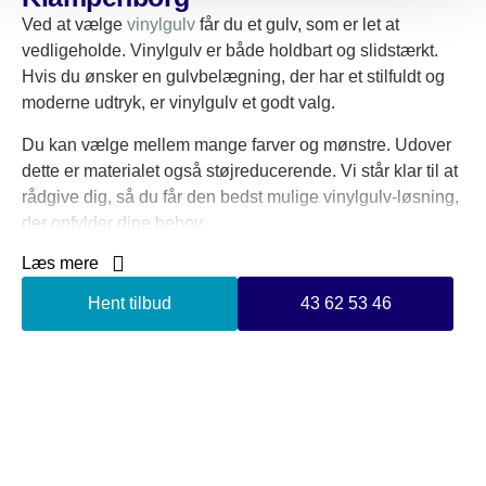
Ved at vælge
vinylgulv
får du et gulv, som er let at
vedligeholde. Vinylgulv er både holdbart og slidstærkt.
Hvis du ønsker en gulvbelægning, der har et stilfuldt og
moderne udtryk, er vinylgulv et godt valg.
Du kan vælge mellem mange farver og mønstre. Udover
dette er materialet også støjreducerende. Vi står klar til at
rådgive dig, så du får den bedst mulige vinylgulv-løsning,
der opfylder dine behov.
Læs mere
Vi har konkurrencedygtige priser på lægning af vinylgulv i
Klampenborg. Hos JM Gulv & Rengøring er vi
Hent tilbud
43 62 53 46
specialister i at sikre, at arbejdet bliver udført korrekt. Vi
benytter os af de bedste metoder og materialer, så du kan
regne med et flot og holdbart resultat.
Vinylgulv er også et prisvenligt valg. Det er et af de
billigste materialer at både anskaffe og installere.
Kombineret med de mange fordele vinylgulv har at