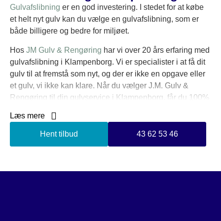
Gulvafslibning
er en god investering. I stedet for at købe
et helt nyt gulv kan du vælge en gulvafslibning, som er
både billigere og bedre for miljøet.
Hos
JM Gulv & Rengøring
har vi over 20 års erfaring med
gulvafslibning i Klampenborg. Vi er specialister i at få dit
gulv til at fremstå som nyt, og der er ikke en opgave eller
et gulv, vi ikke kan klare. Når du vælger J.M. Gulv &
Rengøring til din gulvservice i Klampenborg, får du 100%
tilfredshedsgaranti.
Læs mere
Vi er medlem af flere garantiordninger, herunder Dansk
Hent tilbud
43 62 53 46
Industri, Byggaranti og Gulvbranchens Garantiordning for
gode gulve. Vi er medlem af disse ordninger for at sikre
din tryghed, når du vælger os. På denne måde sikrer vi, at
alle kunder er tilfredse med vores færdige arbejde. Når vi
er færdige med din gulvafslibning, skal gulvet
efterbehandles med enten sæbe, lud, olie eller lak.
Behandlingen skal være med til at give gulvet et