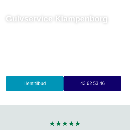
Gulvservice Klampenborg
Står du og mangler en dygtig gulvmand til gulvservice i
Klampenborg, så er du landet det helt rigtige sted.
4,6/5 stjerner på Anmeld Håndværker
4,3/5 stjerner på Google
+20 Års erfaring
Budget tilpassede priser
Hent tilbud
43 62 53 46
★★★★★