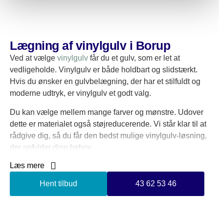
Lægning af vinylgulv i Borup
Ved at vælge
vinylgulv
får du et gulv, som er let at
vedligeholde. Vinylgulv er både holdbart og slidstærkt.
Hvis du ønsker en gulvbelægning, der har et stilfuldt og
moderne udtryk, er vinylgulv et godt valg.
Du kan vælge mellem mange farver og mønstre. Udover
dette er materialet også støjreducerende. Vi står klar til at
rådgive dig, så du får den bedst mulige vinylgulv-løsning,
der opfylder dine behov.
Læs mere
Vi har konkurrencedygtige priser på lægning af vinylgulv i
Borup. Hos JM Gulv & Rengøring er vi specialister i at
Hent tilbud
43 62 53 46
sikre, at arbejdet bliver udført korrekt. Vi benytter os af de
bedste metoder og materialer, så du kan regne med et flot
og holdbart resultat.