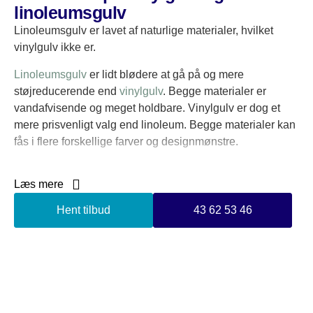
linoleumsgulv
Linoleumsgulv er lavet af naturlige materialer, hvilket
vinylgulv ikke er.
Linoleumsgulv
er lidt blødere at gå på og mere
støjreducerende end
vinylgulv
. Begge materialer er
vandafvisende og meget holdbare. Vinylgulv er dog et
mere prisvenligt valg end linoleum. Begge materialer kan
fås i flere forskellige farver og designmønstre.
Uanset om du ønsker vinyl- eller linoleumsgulv, står vi
Læs mere
klar med professionel belægning udført til perfektion. Hvis
du er i tvivl om, hvad du skal vælge, står vi klar til at
Hent tilbud
43 62 53 46
rådgive dig, så vi kan finde den bedste løsning til dig. Vi
har en 100% tilfredshedsgaranti, så vi sikrer, at vores
kunder er fuldt tilfredse og altid har et smil på læben,
inden vi går derfra.
Kontakt os i dag omkring gulvservice i Borup og få en