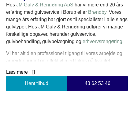
Hos
JM Gulv & Rengøring ApS
har vi mere end 20 års
erfaring med gulvservice i Borup eller
Brøndby
. Vores
mange års erfaring har gjort os til specialister i alle slags
gulvtyper. Hos JM Gulv & Rengøring udfører vi mange
forskellige opgaver, herunder gulvservice,
gulvbehandling, gulvbelægning og
erhvervsrengøring
.
Vi har altid en professionel tilgang til vores arbejde og
arbejder hurtigt og effektivt med fokus på kvalitet.
Læs mere
Vi leverer holdbare løsninger og anvender kun
miljøvenlige produkter til vores arbejde. Vi er meget
Hent tilbud
43 62 53 46
fleksible i vores arbejdsmetoder og kan tilpasse vores
arbejde efter dit behov.
Vi har altid kunden i fokus i alle vores arbejdsopgaver.
Hos JM Gulv & Rengøring har vi en garantiordning, så du
altid er sikret professionelt udført arbejde af den højeste
kvalitet.