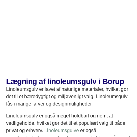
Vinylgulv er også et prisvenligt valg. Det er et af de
billigste materialer at både anskaffe og installere.
Kombineret med de mange fordele vinylgulv har at
tilbyde, gør det til et populært valg. Uanset om det er til
køkkenet eller badeværelset, er vinylgulv en fornuftig
løsning, da det er vandafvisende og modstandsdygtigt
over for fugt og skader, hvilket er essentielt, når du skal
have lagt gulv i udsatte rum som bad og køkken.
Hvis du ønsker vinylgulv professionelt installeret hurtigt
og effektivt uden besvær, er JM Gulv & Rengøring det
Lægning af linoleumsgulv i Borup
rette valg. Vi har den nødvendige erfaring til at sikre, at dit
Linoleumsgulv er lavet af naturlige materialer, hvilket gør
gulv lever op til dine forventninger.
det til et bæredygtigt og miljøvenligt valg. Linoleumsgulv
fås i mange farver og designmuligheder.
Linoleumsgulv er også meget holdbart og nemt at
vedligeholde, hvilket gør det til et populært valg til både
privat og erhverv.
Linoleumsgulve
er også