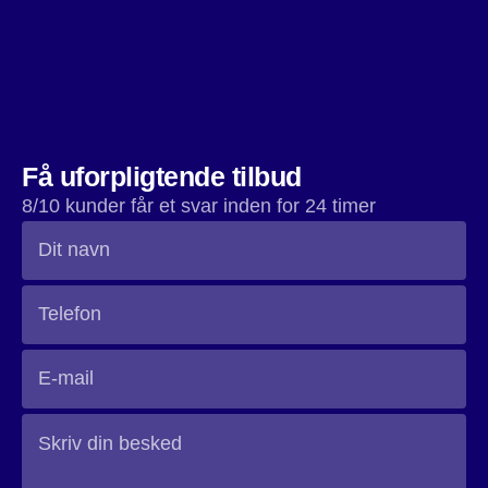
gulvet. Dette vil også gøre det lettere at rengøre og give
dig en flot og glat overflade.
Få uforpligtende tilbud
8/10 kunder får et svar inden for 24 timer