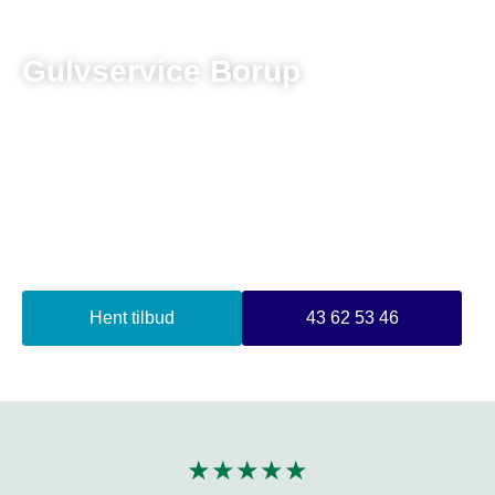
Gulvservice Borup
Står du og mangler en dygtig gulvmand til gulvservice i
Borup, så er du landet det helt rigtige sted.
4,6/5 stjerner på Anmeld Håndværker
4,3/5 stjerner på Google
+20 Års erfaring
Budget tilpassede priser
Hent tilbud
43 62 53 46
★★★★★