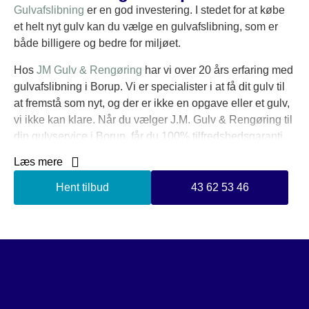
Gulvafslibning
er en god investering. I stedet for at købe
et helt nyt gulv kan du vælge en gulvafslibning, som er
både billigere og bedre for miljøet.
Hos
JM Gulv & Rengøring
har vi over 20 års erfaring med
gulvafslibning i Borup. Vi er specialister i at få dit gulv til
at fremstå som nyt, og der er ikke en opgave eller et gulv,
vi ikke kan klare. Når du vælger J.M. Gulv & Rengøring til
din gulvservice i Borup, får du 100% tilfredshedsgaranti.
Læs mere
Vi er medlem af flere garantiordninger, herunder Dansk
Industri, Byggaranti og Gulvbranchens Garantiordning for
Hent tilbud
43 62 53 46
gode gulve. Vi er medlem af disse ordninger for at sikre
din tryghed, når du vælger os. På denne måde sikrer vi, at
alle kunder er tilfredse med vores færdige arbejde. Når vi
er færdige med din gulvafslibning, skal gulvet
efterbehandles med enten sæbe, lud, olie eller lak.
Behandlingen skal være med til at give gulvet et
beskyttende lag, så der ikke trænger snavs og fugt ind i