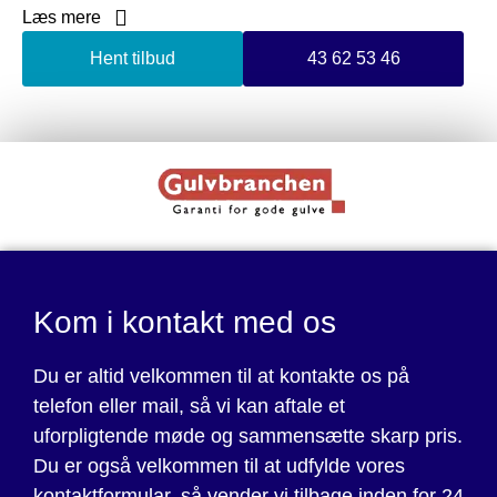
Læs mere
Med over 20 års erfaring inden for gulvservice, ved vi
hvad der skal til for at levere et professionelt arbejde.
Hent tilbud
43 62 53 46
Som dit kvalitetsbevidst gulvfirma, anvender vi kun de
bedste materialer og værktøjer når vi udfører vores
arbejde.
Kontakt os i dag for at få mere information om vores priser
og for at få et uforpligtende tilbud. Vi står altid klar til at
hjælpe dig med at opnå de bedste resultater.
Kom i kontakt med os
Du er altid velkommen til at kontakte os på
telefon eller mail, så vi kan aftale et
uforpligtende møde og sammensætte skarp pris.
Du er også velkommen til at udfylde vores
kontaktformular, så vender vi tilbage inden for 24