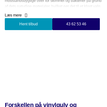
modstandsdygtige over for skimmel og bakterier på grund
af dets naturlige materialer, hvilket gør det til et klogt valg,
hvis du lider af allergier.
Læs mere
Alt i alt er linoleum et bæredygtigt og alsidigt materiale,
Hent tilbud
43 62 53 46
der er perfekt egnet til gulvbelægning mange steder, både
privat og erhverv.
Forskellen på vinylgulv og