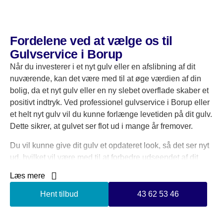
Fordelene ved at vælge os til
Gulvservice i Borup
Når du investerer i et nyt gulv eller en afslibning af dit
nuværende, kan det være med til at øge værdien af din
bolig, da et nyt gulv eller en ny slebet overflade skaber et
positivt indtryk. Ved professionel gulvservice i Borup eller
et helt nyt gulv vil du kunne forlænge levetiden på dit gulv.
Dette sikrer, at gulvet ser flot ud i mange år fremover.
Du vil kunne give dit gulv et opdateret look, så det ser nyt
ud, hvilket vil være med til at forbedre udseendet af dit
hjem.
Læs mere
Vi har mange års erfaring med gulvservice i Borup, og
Hent tilbud
43 62 53 46
derfor kan du altid forvente et lækkert resultatet, når du får
JM Gulv og Rengøring til at udføre din gulvservice i