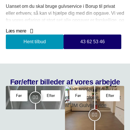
Uanset om du skal bruge gulvservice i Borup til privat
eller erhverv, så kan vi hjælpe dig med din opgave. Vi ved
fra vores erfaring at stort set alle opgaver er forskellige, og
der derfor kræves differentieret tilgang til opgaven, alt
Læs mere
efter hvilken slags kunde den skal udføres for.
Hent tilbud
43 62 53 46
Hos JM Gulv og Rengøring er ingen opgave for stor eller
lille, så hvis du ønsker et uforpligtende tilbud på
gulvservice i Borup, er du velkommen til at kontakte os.
Før/efter billeder af vores arbejde
Før
Efter
Før
Efter