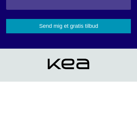
Please
leave
this
field
empty.